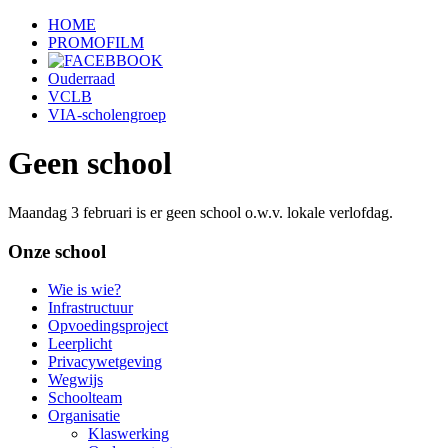
HOME
PROMOFILM
Ouderraad
VCLB
VIA-scholengroep
Geen school
Maandag 3 februari is er geen school o.w.v. lokale verlofdag.
Onze school
Wie is wie?
Infrastructuur
Opvoedingsproject
Leerplicht
Privacywetgeving
Wegwijs
Schoolteam
Organisatie
Klaswerking