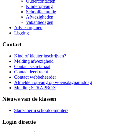
Oudercontacten
Kinderopvang
Schoolfacturatie
Afwezigheden
Vakantiedagen
Adviesorganen
Ligging
Contact
Kind of kleuter inschrijven?
Melding afwezigheid
Contact secretariaat
Contact leerkracht
Contact webbeheerder
Afmelden opvang op woensdagnamiddag
Melding STRAPBOX
Nieuws van de klassen
Startscherm schoolcomputers
Login directie