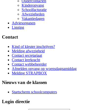
Oudercontacten
Kinderopvang
Schoolfacturatie
Afwezigheden
Vakantiedagen
Adviesorganen
Ligging
Contact
Kind of kleuter inschrijven?
Melding afwezigheid
Contact secretariaat
Contact leerkracht
Contact webbeheerder
Afmelden opvang op woensdagnamiddag
Melding STRAPBOX
Nieuws van de klassen
Startscherm schoolcomputers
Login directie