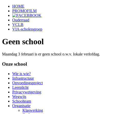
HOME
PROMOFILM
Ouderraad
VCLB
VIA-scholengroep
Geen school
Maandag 3 februari is er geen school o.w.v. lokale verlofdag.
Onze school
Wie is wie?
Infrastructuur
Opvoedingsproject
Leerplicht
Privacywetgeving
Wegwijs
Schoolteam
Organisatie
Klaswerking