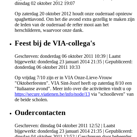
dinsdag 02 oktober 2012 19:07
Op zaterdag 20 oktober 2012 houdt onze ouderraad opnieuw
spaghettiavond. Om het die avond extra gezellig te maken zijn
de leden van de ouderraad de refter mooi aan het
herschilderen, waarvoor onze dank.
Feest bij de VIA-collega's
Geschreven: donderdag 06 oktober 2011 10:39
|
Laatst
bijgewerkt: donderdag 23 januari 2014 21:35
|
Gepubliceerd:
donderdag 06 oktober 2011 10:33
Op vrijdag 7/10 zijn er in VIA Onze-Lieve-Vrouw
"Oktoberfeesten". VIA Sint-Jozef heeft op zaterdag 8/10 een
"Italiaanse avond". Meer info over die activiteiten vindt u op
https://secure.viatienen.be/info/node/13
via "schoolleven" van
de beide scholen.
Oudercontacten
Geschreven: dinsdag 04 oktober 2011 12:52
|
Laatst
bijgewerkt: donderdag 23 januari 2014 21:35
|
Gepubliceerd:
dinsdag 04 oktober 2011 12:52
|
Geschreven door beheerder