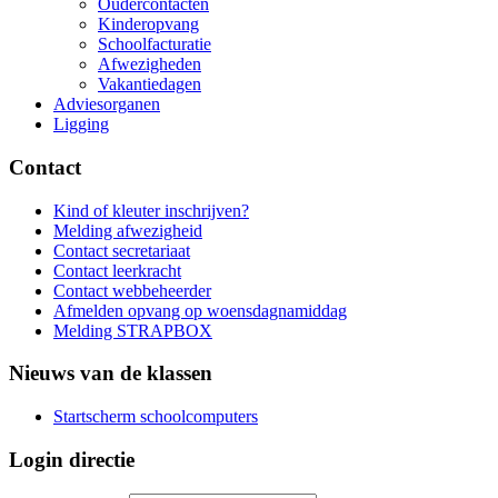
Oudercontacten
Kinderopvang
Schoolfacturatie
Afwezigheden
Vakantiedagen
Adviesorganen
Ligging
Contact
Kind of kleuter inschrijven?
Melding afwezigheid
Contact secretariaat
Contact leerkracht
Contact webbeheerder
Afmelden opvang op woensdagnamiddag
Melding STRAPBOX
Nieuws van de klassen
Startscherm schoolcomputers
Login directie