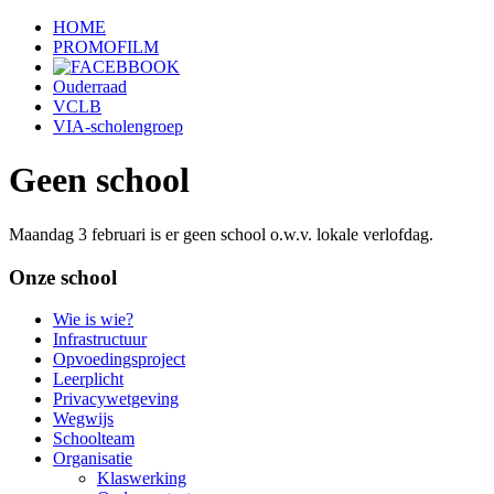
HOME
PROMOFILM
Ouderraad
VCLB
VIA-scholengroep
Geen school
Maandag 3 februari is er geen school o.w.v. lokale verlofdag.
Onze school
Wie is wie?
Infrastructuur
Opvoedingsproject
Leerplicht
Privacywetgeving
Wegwijs
Schoolteam
Organisatie
Klaswerking