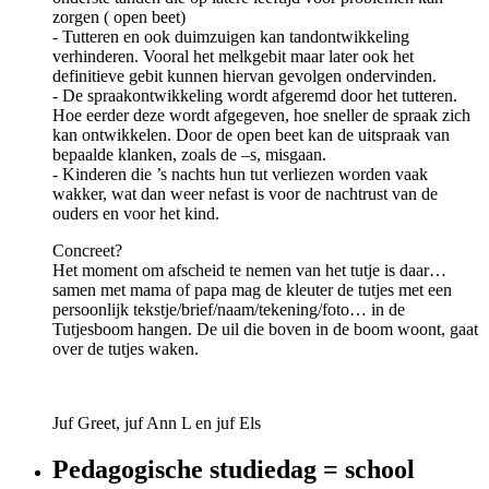
zorgen ( open beet)
- Tutteren en ook duimzuigen kan tandontwikkeling
verhinderen. Vooral het melkgebit maar later ook het
definitieve gebit kunnen hiervan gevolgen ondervinden.
- De spraakontwikkeling wordt afgeremd door het tutteren.
Hoe eerder deze wordt afgegeven, hoe sneller de spraak zich
kan ontwikkelen. Door de open beet kan de uitspraak van
bepaalde klanken, zoals de –s, misgaan.
- Kinderen die ’s nachts hun tut verliezen worden vaak
wakker, wat dan weer nefast is voor de nachtrust van de
ouders en voor het kind.
Concreet?
Het moment om afscheid te nemen van het tutje is daar…
samen met mama of papa mag de kleuter de tutjes met een
persoonlijk tekstje/brief/naam/tekening/foto… in de
Tutjesboom hangen. De uil die boven in de boom woont, gaat
over de tutjes waken.
Juf Greet, juf Ann L en juf Els
Pedagogische studiedag = school