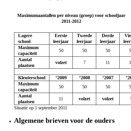
Maximumaantallen per niveau (groep) voor schooljaar
2011-2012
Lagere
Eerste
Tweede
Derde
Vi
school
leerjaar
leerjaar
leerjaar
lee
Maximum
50
50
50
capaciteit
Aantal
volzet
7
11
plaatsen
Kleuterschool
°2009
°2008
°2007
°2
Maximum
50
50
50
capaciteit
Aantal
11
volzet
volzet
plaatsen
Situatie op 1 september 2011
Algemene brieven voor de ouders