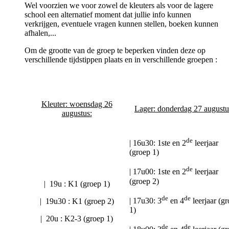
Wel voorzien we voor zowel de kleuters als voor de lagere
school een alternatief moment dat jullie info kunnen
verkrijgen, eventuele vragen kunnen stellen, boeken kunnen
afhalen,...
Om de grootte van de groep te beperken vinden deze op
verschillende tijdstippen plaats en in verschillende groepen :
Kleuter: woensdag 26
Lager: donderdag 27 augustu
augustus:
de
| 16u30: 1ste en 2
leerjaar
(groep 1)
de
| 17u00: 1ste en 2
leerjaar
(groep 2)
| 19u : K1 (groep 1)
de
de
| 17u30: 3
en 4
leerjaar (g
| 19u30 : K1 (groep 2)
1)
| 20u : K2-3 (groep 1)
de
de