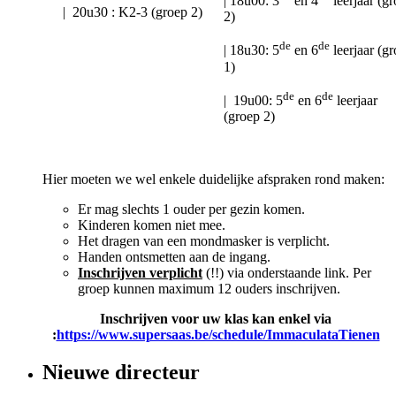
| 18u00: 3
en 4
leerjaar (g
| 20u30 : K2-3 (groep 2)
2)
de
de
| 18u30: 5
en 6
leerjaar (g
1)
de
de
| 19u00: 5
en 6
leerjaar
(groep 2)
Hier moeten we wel enkele duidelijke afspraken rond maken:
Er mag slechts 1 ouder per gezin komen.
Kinderen komen niet mee.
Het dragen van een mondmasker is verplicht.
Handen ontsmetten aan de ingang.
Inschrijven verplicht
(!!) via onderstaande link. Per
groep kunnen maximum 12 ouders inschrijven.
Inschrijven voor uw klas kan enkel via
:
https://www.supersaas.be/schedule/ImmaculataTienen
Nieuwe directeur