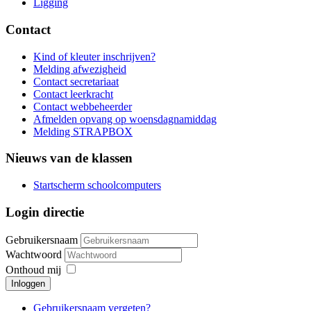
Ligging
Contact
Kind of kleuter inschrijven?
Melding afwezigheid
Contact secretariaat
Contact leerkracht
Contact webbeheerder
Afmelden opvang op woensdagnamiddag
Melding STRAPBOX
Nieuws van de klassen
Startscherm schoolcomputers
Login directie
Gebruikersnaam
Wachtwoord
Onthoud mij
Inloggen
Gebruikersnaam vergeten?