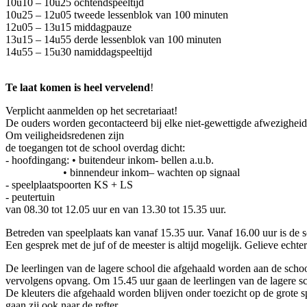
10u10 – 10u25 ochtendspeeltijd
10u25 – 12u05 tweede lessenblok van 100 minuten
12u05 – 13u15 middagpauze
13u15 – 14u55 derde lessenblok van 100 minuten
14u55 – 15u30 namiddagspeeltijd
Te laat komen is heel vervelend
!
Verplicht aanmelden op het secretariaat!
De ouders worden gecontacteerd bij elke niet-gewettigde afwezigheid
Om veiligheidsredenen zijn
de toegangen tot de school overdag dicht:
- hoofdingang: • buitendeur inkom- bellen a.u.b.
• binnendeur inkom– wachten op signaal
- speelplaatspoorten KS + LS
- peutertuin
van 08.30 tot 12.05 uur en van 13.30 tot 15.35 uur.
Betreden van speelplaats kan vanaf 15.35 uur. Vanaf 16.00 uur is de s
Een gesprek met de juf of de meester is altijd mogelijk. Gelieve ec
De leerlingen van de lagere school die afgehaald worden aan de school,
vervolgens opvang. Om 15.45 uur gaan de leerlingen van de lagere scho
De kleuters die afgehaald worden blijven onder toezicht op de grote spe
gaan zij ook naar de refter.