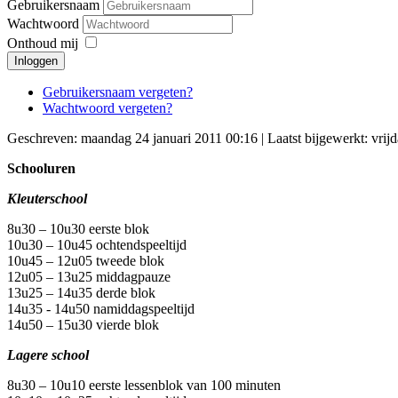
Gebruikersnaam
Wachtwoord
Onthoud mij
Inloggen
Gebruikersnaam vergeten?
Wachtwoord vergeten?
Geschreven: maandag 24 januari 2011 00:16
|
Laatst bijgewerkt: vri
Schooluren
Kleuterschool
8u30 – 10u30 eerste blok
10u30 – 10u45 ochtendspeeltijd
10u45 – 12u05 tweede blok
12u05 – 13u25 middagpauze
13u25 – 14u35 derde blok
14u35 - 14u50 namiddagspeeltijd
14u50 – 15u30 vierde blok
Lagere school
8u30 – 10u10 eerste lessenblok van 100 minuten