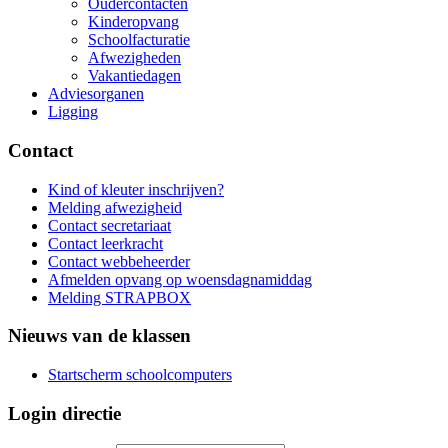
Oudercontacten
Kinderopvang
Schoolfacturatie
Afwezigheden
Vakantiedagen
Adviesorganen
Ligging
Contact
Kind of kleuter inschrijven?
Melding afwezigheid
Contact secretariaat
Contact leerkracht
Contact webbeheerder
Afmelden opvang op woensdagnamiddag
Melding STRAPBOX
Nieuws van de klassen
Startscherm schoolcomputers
Login directie