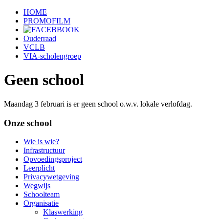
HOME
PROMOFILM
Ouderraad
VCLB
VIA-scholengroep
Geen school
Maandag 3 februari is er geen school o.w.v. lokale verlofdag.
Onze school
Wie is wie?
Infrastructuur
Opvoedingsproject
Leerplicht
Privacywetgeving
Wegwijs
Schoolteam
Organisatie
Klaswerking