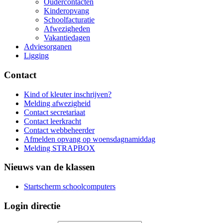
Oudercontacten
Kinderopvang
Schoolfacturatie
Afwezigheden
Vakantiedagen
Adviesorganen
Ligging
Contact
Kind of kleuter inschrijven?
Melding afwezigheid
Contact secretariaat
Contact leerkracht
Contact webbeheerder
Afmelden opvang op woensdagnamiddag
Melding STRAPBOX
Nieuws van de klassen
Startscherm schoolcomputers
Login directie