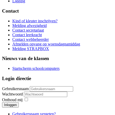
Ligging
Contact
Kind of kleuter inschrijven?
Melding afwezigheid
Contact secretariaat
Contact leerkracht
Contact webbeheerder
Afmelden opvang op woensdagnamiddag
Melding STRAPBOX
Nieuws van de klassen
Startscherm schoolcomputers
Login directie
Gebruikersnaam
Wachtwoord
Onthoud mij
Inloggen
Gebruikersnaam vergeten?