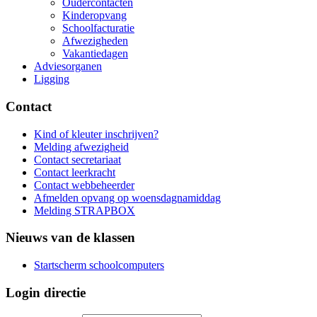
Oudercontacten
Kinderopvang
Schoolfacturatie
Afwezigheden
Vakantiedagen
Adviesorganen
Ligging
Contact
Kind of kleuter inschrijven?
Melding afwezigheid
Contact secretariaat
Contact leerkracht
Contact webbeheerder
Afmelden opvang op woensdagnamiddag
Melding STRAPBOX
Nieuws van de klassen
Startscherm schoolcomputers
Login directie