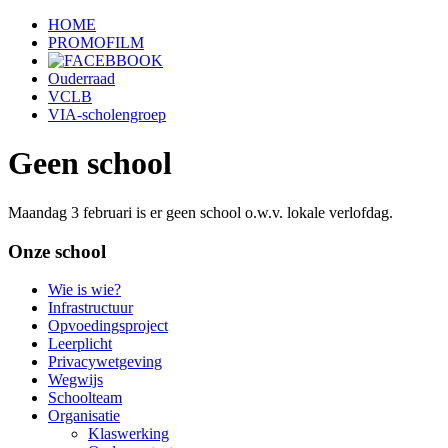
HOME
PROMOFILM
Ouderraad
VCLB
VIA-scholengroep
Geen school
Maandag 3 februari is er geen school o.w.v. lokale verlofdag.
Onze school
Wie is wie?
Infrastructuur
Opvoedingsproject
Leerplicht
Privacywetgeving
Wegwijs
Schoolteam
Organisatie
Klaswerking