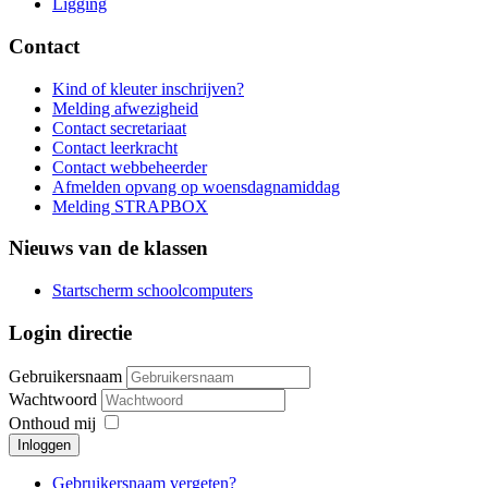
Ligging
Contact
Kind of kleuter inschrijven?
Melding afwezigheid
Contact secretariaat
Contact leerkracht
Contact webbeheerder
Afmelden opvang op woensdagnamiddag
Melding STRAPBOX
Nieuws van de klassen
Startscherm schoolcomputers
Login directie
Gebruikersnaam
Wachtwoord
Onthoud mij
Inloggen
Gebruikersnaam vergeten?