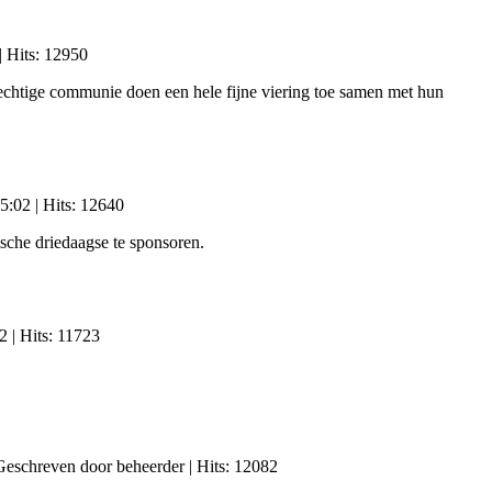
| Hits: 12950
echtige communie doen een hele fijne viering toe samen met hun
5:02
| Hits: 12640
ische driedaagse te sponsoren.
2
| Hits: 11723
Geschreven door beheerder
| Hits: 12082