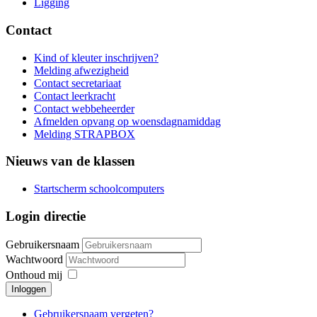
Ligging
Contact
Kind of kleuter inschrijven?
Melding afwezigheid
Contact secretariaat
Contact leerkracht
Contact webbeheerder
Afmelden opvang op woensdagnamiddag
Melding STRAPBOX
Nieuws van de klassen
Startscherm schoolcomputers
Login directie
Gebruikersnaam
Wachtwoord
Onthoud mij
Inloggen
Gebruikersnaam vergeten?