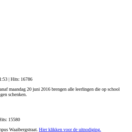
1:53
| Hits: 16786
Vanaf maandag 20 juni 2016 brengen alle leerlingen die op school
ingen schenken.
Hits: 15580
mpus Waaibergstraat.
Hier klikken voor de uitnodiging.