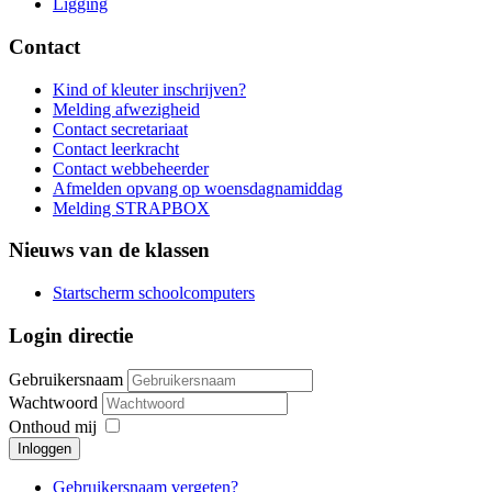
Ligging
Contact
Kind of kleuter inschrijven?
Melding afwezigheid
Contact secretariaat
Contact leerkracht
Contact webbeheerder
Afmelden opvang op woensdagnamiddag
Melding STRAPBOX
Nieuws van de klassen
Startscherm schoolcomputers
Login directie
Gebruikersnaam
Wachtwoord
Onthoud mij
Inloggen
Gebruikersnaam vergeten?