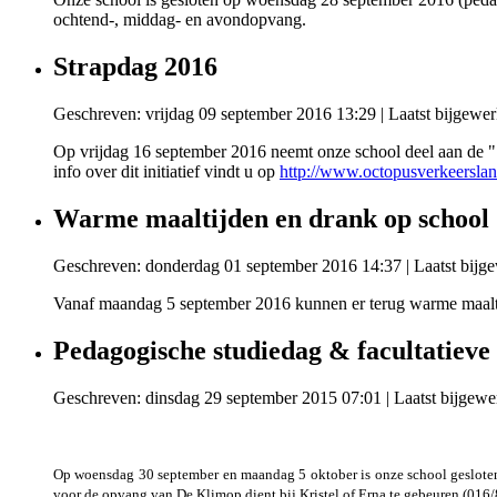
ochtend-, middag- en avondopvang.
Strapdag 2016
Geschreven: vrijdag 09 september 2016 13:29
|
Laatst bijgewer
Op vrijdag 16 september 2016 neemt onze school deel aan de "S
info over dit initiatief vindt u op
http://www.octopusverkeerslan
Warme maaltijden en drank op school
Geschreven: donderdag 01 september 2016 14:37
|
Laatst bijg
Vanaf maandag 5 september 2016 kunnen er terug warme maalt
Pedagogische studiedag & facultatieve 
Geschreven: dinsdag 29 september 2015 07:01
|
Laatst bijgewe
Op woensdag 30 september en maandag 5 oktober is onze school gesloten
voor de opvang van De Klimop dient bij Kristel of Erna te gebeuren (016/