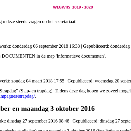
 u deze steeds vragen op het secretariaat!
ewerkt: donderdag 06 september 2018 16:38
|
Gepubliceerd: donderdag
j de DOCUMENTEN in de map 'Informatieve documenten'.
ewerkt: zondag 04 maart 2018 17:55
|
Gepubliceerd: woensdag 20 septe
trapdag" (Stap- en trapdag). Tijdens deze dag hopen we zoveel mogelij
ampagnes/strapdag/
.
mber en maandag 3 oktober 2016
rkt: dinsdag 27 september 2016 08:48
|
Gepubliceerd: dinsdag 27 sept
ogische studiedag) en op maandag 3 oktober 2016 (facultatieve verlofd