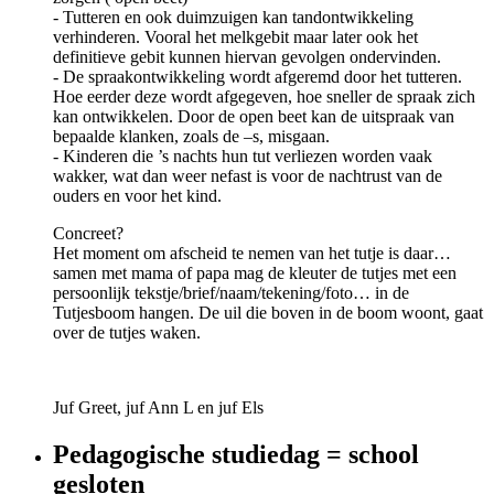
- Tutteren en ook duimzuigen kan tandontwikkeling
verhinderen. Vooral het melkgebit maar later ook het
definitieve gebit kunnen hiervan gevolgen ondervinden.
- De spraakontwikkeling wordt afgeremd door het tutteren.
Hoe eerder deze wordt afgegeven, hoe sneller de spraak zich
kan ontwikkelen. Door de open beet kan de uitspraak van
bepaalde klanken, zoals de –s, misgaan.
- Kinderen die ’s nachts hun tut verliezen worden vaak
wakker, wat dan weer nefast is voor de nachtrust van de
ouders en voor het kind.
Concreet?
Het moment om afscheid te nemen van het tutje is daar…
samen met mama of papa mag de kleuter de tutjes met een
persoonlijk tekstje/brief/naam/tekening/foto… in de
Tutjesboom hangen. De uil die boven in de boom woont, gaat
over de tutjes waken.
Juf Greet, juf Ann L en juf Els
Pedagogische studiedag = school
gesloten