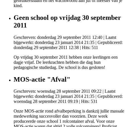
gebruikersnaam en het wachtwoord aan juf of meester van je
kind.
Geen school op vrijdag 30 september
2011
Geschreven: donderdag 29 september 2011 12:40
|
Laatst
bijgewerkt: donderdag 23 januari 2014 21:35
|
Gepubliceerd:
donderdag 29 september 2011 12:38
| Hits: 511
Op vrijdag 30 september 2011 hebben onze leerlingen een
dagje vrijaf. De leerkrachten hebben die dag hun
pedagogische studiedag. De school is dus gesloten!
MOS-actie "Afval"
Geschreven: woensdag 28 september 2011 09:22
|
Laatst
bijgewerkt: donderdag 23 januari 2014 21:35
|
Gepubliceerd:
woensdag 28 september 2011 09:19
| Hits: 531
Onze MOS-actie rond afvalbeperking is dankzij jullie massale
medewerking succesvoller dan voorzien. Deze week
produceerde onze school 1 rolcontainer afval. Voor onze
MOS-actie waren dat altijd 2 volle rolcontainers! Proficiat