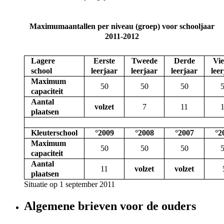
Maximumaantallen per niveau (groep) voor schooljaar
2011-2012
Lagere
Eerste
Tweede
Derde
Vi
school
leerjaar
leerjaar
leerjaar
lee
Maximum
50
50
50
capaciteit
Aantal
volzet
7
11
plaatsen
Kleuterschool
°2009
°2008
°2007
°2
Maximum
50
50
50
capaciteit
Aantal
11
volzet
volzet
plaatsen
Situatie op 1 september 2011
Algemene brieven voor de ouders