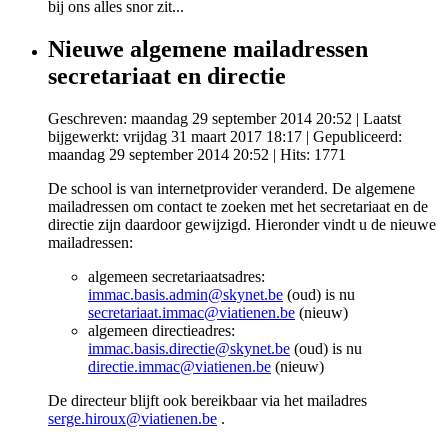
bij ons alles snor zit...
Nieuwe algemene mailadressen
secretariaat en directie
Geschreven: maandag 29 september 2014 20:52
|
Laatst
bijgewerkt: vrijdag 31 maart 2017 18:17
|
Gepubliceerd:
maandag 29 september 2014 20:52
| Hits: 1771
De school is van internetprovider veranderd. De algemene
mailadressen om contact te zoeken met het secretariaat en de
directie zijn daardoor gewijzigd. Hieronder vindt u de nieuwe
mailadressen:
algemeen secretariaatsadres:
immac.basis.admin@skynet.be
(oud) is nu
secretariaat.immac@viatienen.be
(nieuw)
algemeen directieadres:
immac.basis.directie@skynet.be
(oud) is nu
directie.immac@viatienen.be
(nieuw)
De directeur blijft ook bereikbaar via het mailadres
serge.hiroux@viatienen.be
.