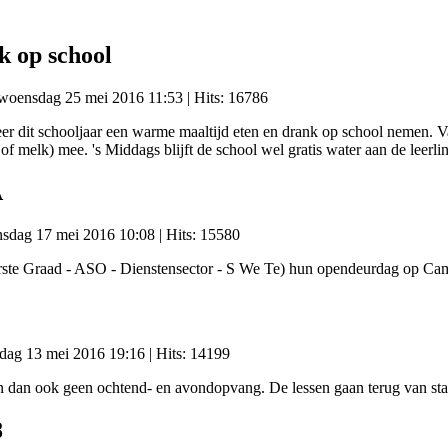
k op school
: woensdag 25 mei 2016 11:53
| Hits: 16786
eer dit schooljaar een warme maaltijd eten en drank op school nemen. 
f melk) mee. 's Middags blijft de school wel gratis water aan de leerl
A
insdag 17 mei 2016 10:08
| Hits: 15580
rste Graad - ASO - Dienstensector - S We Te) hun opendeurdag op Ca
ijdag 13 mei 2016 19:16
| Hits: 14199
n dan ook geen ochtend- en avondopvang. De lessen gaan terug van st
8