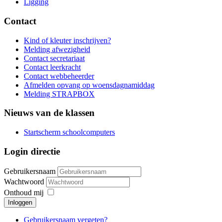
Ligging
Contact
Kind of kleuter inschrijven?
Melding afwezigheid
Contact secretariaat
Contact leerkracht
Contact webbeheerder
Afmelden opvang op woensdagnamiddag
Melding STRAPBOX
Nieuws van de klassen
Startscherm schoolcomputers
Login directie
Gebruikersnaam
Wachtwoord
Onthoud mij
Inloggen
Gebruikersnaam vergeten?