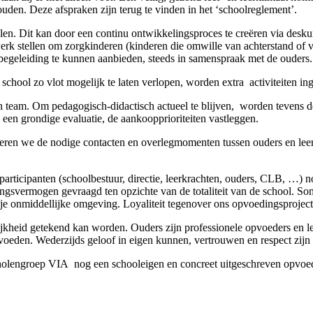
uden. Deze afspraken zijn terug te vinden in het ‘schoolreglement’.
n. Dit kan door een continu ontwikkelingsproces te creëren via deskun
et werk stellen om zorgkinderen (kinderen die omwille van achterstand 
 begeleiding te kunnen aanbieden, steeds in samenspraak met de ouders.
chool zo vlot mogelijk te laten verlopen, worden extra activiteiten ing
s in team. Om pedagogisch-didactisch actueel te blijven, worden teven
 een grondige evaluatie, de aankoopprioriteiten vastleggen.
en we de nodige contacten en overlegmomenten tussen ouders en leerk
articipanten (schoolbestuur, directie, leerkrachten, ouders, CLB, …) n
vingsvermogen gevraagd ten opzichte van de totaliteit van de school. Som
of je onmiddellijke omgeving. Loyaliteit tegenover ons opvoedingsproje
elijkheid getekend kan worden. Ouders zijn professionele opvoeders en
oeden. Wederzijds geloof in eigen kunnen, vertrouwen en respect zijn 
scholengroep VIA nog een schooleigen en concreet uitgeschreven opvoed