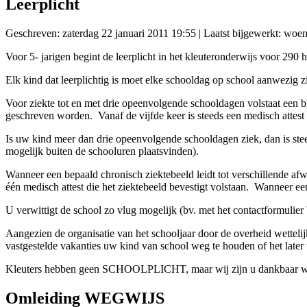
Leerplicht
Geschreven: zaterdag 22 januari 2011 19:55
|
Laatst bijgewerkt: woe
Voor 5- jarigen begint de leerplicht in het kleuteronderwijs voor 290
Elk kind dat leerplichtig is moet elke schooldag op school aanwezig z
Voor ziekte tot en met drie opeenvolgende schooldagen volstaat een br
geschreven worden. Vanaf de vijfde keer is steeds een medisch attest 
Is uw kind meer dan drie opeenvolgende schooldagen ziek, dan is steed
mogelijk buiten de schooluren plaatsvinden).
Wanneer een bepaald chronisch ziektebeeld leidt tot verschillende afw
één medisch attest die het ziektebeeld bevestigt volstaan. Wanneer ee
U verwittigt de school zo vlug mogelijk (bv. met het contactformulier 
Aangezien de organisatie van het schooljaar door de overheid wetteli
vastgestelde vakanties uw kind van school weg te houden of het later
Kleuters hebben geen SCHOOLPLICHT, maar wij zijn u dankbaar wan
Omleiding WEGWIJS