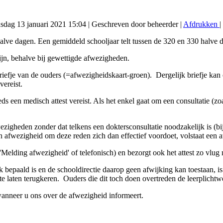
nsdag 13 januari 2021 15:04
|
Geschreven door beheerder
|
Afdrukken
|
 halve dagen. Een gemiddeld schooljaar telt tussen de 320 en 330 halve 
ijn, behalve bij gewettigde afwezigheden.
iefje van de ouders (=afwezigheidskaart-groen). Dergelijk briefje kan e
vereist.
s een medisch attest vereist. Als het enkel gaat om een consultatie (zo
ezigheden zonder dat telkens een doktersconsultatie noodzakelijk is (b
n afwezigheid om deze reden zich dan effectief voordoet, volstaat een a
'Melding afwezigheid' of telefonisch) en bezorgt ook het attest zo vlug 
jk bepaald is en de schooldirectie daarop geen afwijking kan toestaan, 
 te laten terugkeren. Ouders die dit toch doen overtreden de leerplich
neer u ons over de afwezigheid informeert.