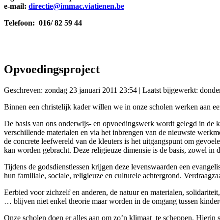
e-mail:
directie@immac.viatienen.be
Telefoon: 016/ 82 59 44
Opvoedingsproject
Geschreven: zondag 23 januari 2011 23:54
|
Laatst bijgewerkt: donde
Binnen een christelijk kader willen we in onze scholen werken aan e
De basis van ons onderwijs- en opvoedingswerk wordt gelegd in de kl
verschillende materialen en via het inbrengen van de nieuwste werkm
de concrete leefwereld van de kleuters is het uitgangspunt om gevoel
kan worden gebracht. Deze religieuze dimensie is de basis, zowel in d
Tijdens de godsdienstlessen krijgen deze levenswaarden een evangel
hun familiale, sociale, religieuze en culturele achtergrond. Verdraagz
Eerbied voor zichzelf en anderen, de natuur en materialen, solidarit
… blijven niet enkel theorie maar worden in de omgang tussen kinderen
Onze scholen doen er alles aan om zo’n klimaat te scheppen. Hierin sta