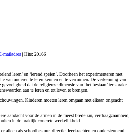
E-mailadres
| Hits: 20166
pelend leren’ en ‘lerend spelen’. Doorheen het experimenteren met
die van anderen te leren kennen en te verruimen. De verkenning van
gevoeligheid dat de religieuze dimensie van ‘het bestaan’ ter sprake
enswaarden aan te leren en tot leven te brengen.
beschouwingen. Kinderen moeten leren omgaan met elkaar, ongeacht
ndere aandacht voor de armen in de meest brede zin, verdraagzaamheid,
uiten in de praktijk concrete werkelijkheid.
er alleen als schoolbestuur, directie, leerkrachten en ondersteunend