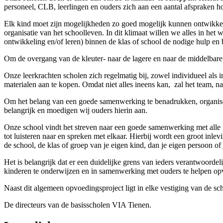
personeel, CLB, leerlingen en ouders zich aan een aantal afspraken ho
Elk kind moet zijn mogelijkheden zo goed mogelijk kunnen ontwikkele
organisatie van het schoolleven. In dit klimaat willen we alles in h
ontwikkeling en/of leren) binnen de klas of school de nodige hulp en
Om de overgang van de kleuter- naar de lagere en naar de middelbare s
Onze leerkrachten scholen zich regelmatig bij, zowel individueel al
materialen aan te kopen. Omdat niet alles ineens kan, zal het team, na
Om het belang van een goede samenwerking te benadrukken, organiser
belangrijk en moedigen wij ouders hierin aan.
Onze school vindt het streven naar een goede samenwerking met alle p
tot luisteren naar en spreken met elkaar. Hierbij wordt een groot inle
de school, de klas of groep van je eigen kind, dan je eigen persoon 
Het is belangrijk dat er een duidelijke grens van ieders verantwoord
kinderen te onderwijzen en in samenwerking met ouders te helpen opv
Naast dit algemeen opvoedingsproject ligt in elke vestiging van de 
De directeurs van de basisscholen VIA Tienen.