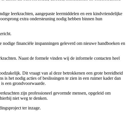
dige leerkrachten, aangepaste leermiddelen en een kindvriendelijke
of voorsprong extra ondersteuning nodig hebben binnen hun
ericht.
s de nodige financiële inspanningen geleverd om nieuwe handboeken en
rachten. Naast de formele vinden wij de informele contacten heel
oodzakelijk. Dit vraagt van al deze betrokkenen een grote bereidheid
s is het nodig acties of beslissingen te zien in een ruimer kader dan
ct is een grondvoorwaarde.
 leerkrachten zijn professioneel gevormde mensen, opgeleid om
hierbij niet weg te denken.
ingsproject ter inzage.