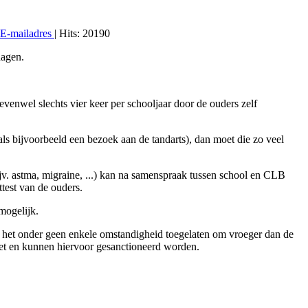
E-mailadres
| Hits: 20190
dagen.
venwel slechts vier keer per schooljaar door de ouders zelf
als bijvoorbeeld een bezoek aan de tandarts), dan moet die zo veel
ijv. astma, migraine, ...) kan na samenspraak tussen school en CLB
ttest van de ouders.
mogelijk.
is het onder geen enkele omstandigheid toegelaten om vroeger dan de
twet en kunnen hiervoor gesanctioneerd worden.