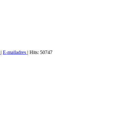
n
|
E-mailadres
| Hits: 50747