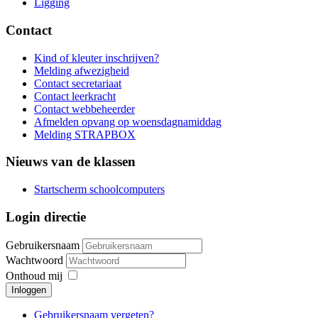
Ligging
Contact
Kind of kleuter inschrijven?
Melding afwezigheid
Contact secretariaat
Contact leerkracht
Contact webbeheerder
Afmelden opvang op woensdagnamiddag
Melding STRAPBOX
Nieuws van de klassen
Startscherm schoolcomputers
Login directie
Gebruikersnaam
Wachtwoord
Onthoud mij
Inloggen
Gebruikersnaam vergeten?