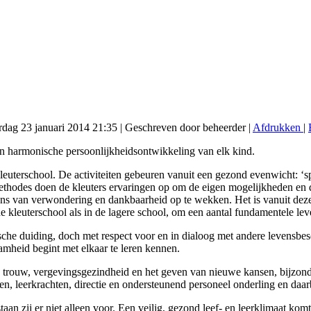
rdag 23 januari 2014 21:35
|
Geschreven door beheerder
|
Afdrukken
|
en harmonische persoonlijkheidsontwikkeling van elk kind.
euterschool. De activiteiten gebeuren vanuit een gezond evenwicht: ‘s
ethodes doen de kleuters ervaringen op om de eigen mogelijkheden en 
ens van verwondering en dankbaarheid op te wekken. Het is vanuit deze 
e kleuterschool als in de lagere school, om een aantal fundamentele lev
ische duiding, doch met respect voor en in dialoog met andere levens
aamheid begint met elkaar te leren kennen.
eit, trouw, vergevingsgezindheid en het geven van nieuwe kansen, bijzo
, leerkrachten, directie en ondersteunend personeel onderling en daarb
an zij er niet alleen voor. Een veilig, gezond leef- en leerklimaat komt 