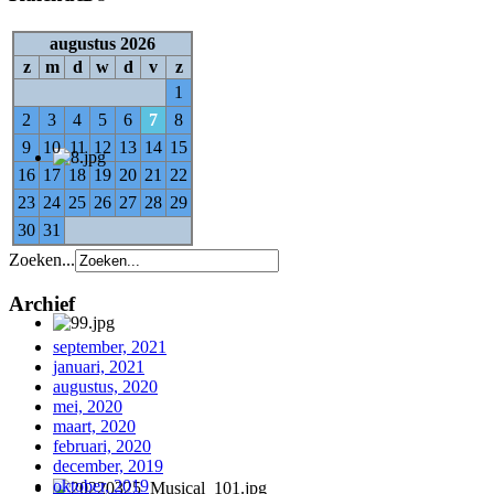
augustus 2026
z
m
d
w
d
v
z
1
2
3
4
5
6
7
8
9
10
11
12
13
14
15
16
17
18
19
20
21
22
23
24
25
26
27
28
29
30
31
Zoeken...
Archief
september, 2021
januari, 2021
augustus, 2020
mei, 2020
maart, 2020
februari, 2020
december, 2019
oktober, 2019