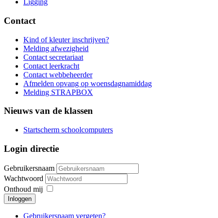
Ligging
Contact
Kind of kleuter inschrijven?
Melding afwezigheid
Contact secretariaat
Contact leerkracht
Contact webbeheerder
Afmelden opvang op woensdagnamiddag
Melding STRAPBOX
Nieuws van de klassen
Startscherm schoolcomputers
Login directie
Gebruikersnaam
Wachtwoord
Onthoud mij
Inloggen
Gebruikersnaam vergeten?