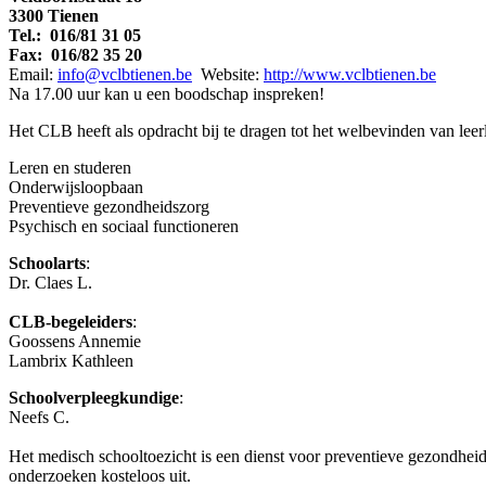
3300 Tienen
Tel.: 016/81 31 05
Fax: 016/82 35 20
Email:
info@vclbtienen.be
Website:
http://www.vclbtienen.be
Na 17.00 uur kan u een boodschap inspreken!
Het CLB heeft als opdracht bij te dragen tot het welbevinden van lee
Leren en studeren
Onderwijsloopbaan
Preventieve gezondheidszorg
Psychisch en sociaal functioneren
Schoolarts
:
Dr. Claes L.
CLB-begeleiders
:
Goossens Annemie
Lambrix Kathleen
Schoolverpleegkundige
:
Neefs C.
Het medisch schooltoezicht is een dienst voor preventieve gezondheid
onderzoeken kosteloos uit.