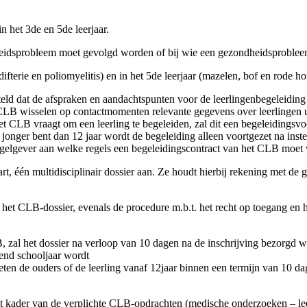
n het 3de en 5de leerjaar.
ndheidsprobleem moet gevolgd worden of bij wie een gezondheidsproble
ifterie en poliomyelitis) en in het 5de leerjaar (mazelen, bof en rode ho
ld dat de afspraken en aandachtspunten voor de leerlingenbegeleiding
 CLB wisselen op contactmomenten relevante gegevens over leerlingen 
et CLB vraagt om een leerling te begeleiden, zal dit een begeleidingsvo
s je jonger bent dan 12 jaar wordt de begeleiding alleen voortgezet na
regelgever aan welke regels een begeleidingscontract van het CLB moet
t, één multidisciplinair dossier aan. Ze houdt hierbij rekening met de
het CLB-dossier, evenals de procedure m.b.t. het recht op toegang en he
, zal het dossier na verloop van 10 dagen na de inschrijving bezorgd
gend schooljaar wordt
eten de ouders of de leerling vanaf 12jaar binnen een termijn van 10 dag
het kader van de verplichte CLB-opdrachten (medische onderzoeken – l