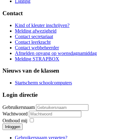
Ligging
Contact
Kind of kleuter inschrijven?
Melding afwezigheid
Contact secretariaat
Contact leerkracht
Contact webbeheerder
Afmelden opvang op woensdagnamiddag
Melding STRAPBOX
Nieuws van de klassen
Startscherm schoolcomputers
Login directie
Gebruikersnaam
Wachtwoord
Onthoud mij
Inloggen
Gebruikersnaam vergeten?