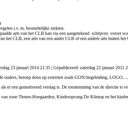
)
elen i.v. m. besmettelijke ziekten.
epaalde arts van het CLB kan via een aangetekend schrijven verzet wo
s van het CLB, een arts van een ander CLB of een andere arts buiten he
erdag 23 januari 2014 21:35
|
Gepubliceerd: zaterdag 22 januari 2011 
de ouders, beroep doen op externen zoals GON-begeleiding, LOGO, ..
 als er een gemotiveerd verslag is. De toestemming van de directie is ve
ie van zone Tienen-Hoegaarden, Kinderopvang De Klimop en het kinderd