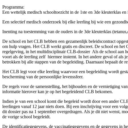
Programma:
Een wettelijk medisch schooltoezicht in de 1ste en 3de kleuterklas en i
Een selectief medisch onderzoek bij elke leerling bij wie een gezo
Inenting na toestemming van de ouders in de 3de kleuterklas (tetanus,d
De school en het CLB hebben een gezamenlijk beleidscontract opgeste
om hulp vragen. Het CLB werkt gratis en discreet. De school en het
regelgeving, in het multidisciplinair CLB-dossier Als de school aan h
voort als de leerling zelf hiermee instemt. In het andere geval of al
betrokken bij alle stappen van de begeleiding. Daarnaast bepaalt de 
Het CLB legt voor elke leerling waarvoor een begeleiding wordt gestar
bescherming van de persoonlijke levenssfeer.
De regels voor de samenstelling, het bijhouden en de vernietiging van 
informatie hierover kan je op het begeleidend CLB bekomen.
Indien je van een school komt die begeleid wordt door een ander CLB
leerlingen vanaf 12 jaar niets doen. Bij een inschrijving voor een vol
dit dossier pas na 1 september overgedragen. Als je dit niet wenst, mo
de vorige school begeleidt.
De identificatiegegevens, de vaccinatiegegevens en de gegevens in 