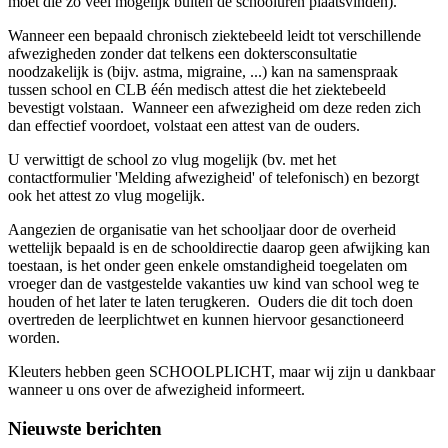
moet die zo veel mogelijk buiten de schooluren plaatsvinden).
Wanneer een bepaald chronisch ziektebeeld leidt tot verschillende
afwezigheden zonder dat telkens een doktersconsultatie
noodzakelijk is (bijv. astma, migraine, ...) kan na samenspraak
tussen school en CLB één medisch attest die het ziektebeeld
bevestigt volstaan. Wanneer een afwezigheid om deze reden zich
dan effectief voordoet, volstaat een attest van de ouders.
U verwittigt de school zo vlug mogelijk (bv. met het
contactformulier 'Melding afwezigheid' of telefonisch) en bezorgt
ook het attest zo vlug mogelijk.
Aangezien de organisatie van het schooljaar door de overheid
wettelijk bepaald is en de schooldirectie daarop geen afwijking kan
toestaan, is het onder geen enkele omstandigheid toegelaten om
vroeger dan de vastgestelde vakanties uw kind van school weg te
houden of het later te laten terugkeren. Ouders die dit toch doen
overtreden de leerplichtwet en kunnen hiervoor gesanctioneerd
worden.
Kleuters hebben geen SCHOOLPLICHT, maar wij zijn u dankbaar
wanneer u ons over de afwezigheid informeert.
Nieuwste berichten