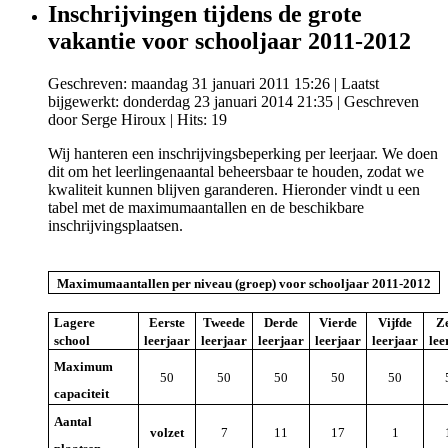
Inschrijvingen tijdens de grote
vakantie voor schooljaar 2011-2012
Geschreven: maandag 31 januari 2011 15:26
|
Laatst
bijgewerkt: donderdag 23 januari 2014 21:35
|
Geschreven
door Serge Hiroux
| Hits: 19
Wij hanteren een inschrijvingsbeperking per leerjaar. We doen
dit om het leerlingenaantal beheersbaar te houden, zodat we
kwaliteit kunnen blijven garanderen. Hieronder vindt u een
tabel met de maximumaantallen en de beschikbare
inschrijvingsplaatsen.
Maximumaantallen per niveau (groep) voor schooljaar 2011-2012
Lagere
Eerste
Tweede
Derde
Vierde
Vijfde
Z
school
leerjaar
leerjaar
leerjaar
leerjaar
leerjaar
lee
Maximum
50
50
50
50
50
capaciteit
Aantal
volzet
7
11
17
1