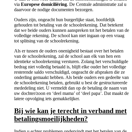
via
Europese domiciliëring
. De Centrale administratie zal u
daarvoor de nodige documenten bezorgen.
Ouders zijn, ongeacht hun burgerlijke staat, hoofdelijk
gehouden tot betaling van de schoolrekening. Dat betekent
dat we beide ouders kunnen aanspreken tot het betalen van de
volledige rekening. De school kan niet ingaan op een vraag
tot splitsing van de schoolrekening.
Als er tussen de ouders onenigheid bestaat over het betalen
van de schoolrekening, zal de school aan elk van hen een
identieke schoolrekening versturen. Zolang het verschuldigde
bedrag niet volledig betaald is, blijft elke ouder het volledige
resterende saldo verschuldigd, ongeacht de afspraken die ze
onderling gemaakt hebben. Als beide ouders een gedeelte van
de schoolrekening betalen, gebruikt u best de gestructureerde
mededeling niet. U vermeldt dan op de betaling de naam van
uw dochter/zoon en ‘deel mama’ of ‘deel papa’. Dat maakt de
latere opvolging iets gemakkelijker.
Bij wie kan je terecht in verband met
betalingsmoeilijkheden?
Indien u echter problemen ondervindt met het betalen van de