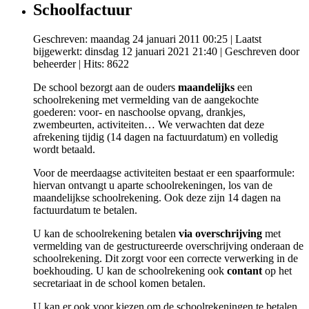
Schoolfactuur
Geschreven: maandag 24 januari 2011 00:25
|
Laatst
bijgewerkt: dinsdag 12 januari 2021 21:40
|
Geschreven door
beheerder
| Hits: 8622
De school bezorgt aan de ouders
maandelijks
een
schoolrekening met vermelding van de aangekochte
goederen: voor- en naschoolse opvang, drankjes,
zwembeurten, activiteiten… We verwachten dat deze
afrekening tijdig (14 dagen na factuurdatum) en volledig
wordt betaald.
Voor de meerdaagse activiteiten bestaat er een spaarformule:
hiervan ontvangt u aparte schoolrekeningen, los van de
maandelijkse schoolrekening. Ook deze zijn 14 dagen na
factuurdatum te betalen.
U kan de schoolrekening betalen
via overschrijving
met
vermelding van de gestructureerde overschrijving onderaan de
schoolrekening. Dit zorgt voor een correcte verwerking in de
boekhouding. U kan de schoolrekening ook
contant
op het
secretariaat in de school komen betalen.
U kan er ook voor kiezen om de schoolrekeningen te betalen