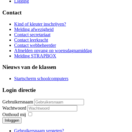
Ligging
Contact
Kind of kleuter inschrijven?
Melding afwezigheid
Contact secretariaat
Contact leerkracht
Contact webbeheerder
Afmelden opvang op woensdagnamiddag
Melding STRAPBOX
Nieuws van de klassen
Startscherm schoolcomputers
Login directie
Gebruikersnaam
Wachtwoord
Onthoud mij
Inloggen
Gebruikersnaam vergeten?