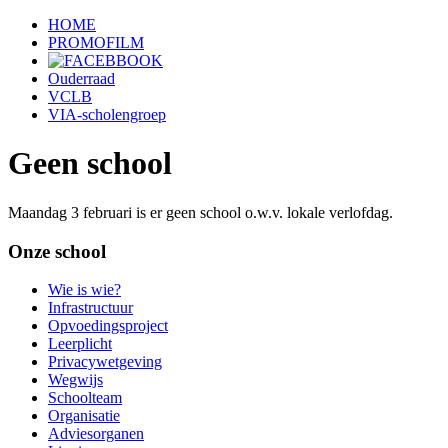
HOME
PROMOFILM
Ouderraad
VCLB
VIA-scholengroep
Geen school
Maandag 3 februari is er geen school o.w.v. lokale verlofdag.
Onze school
Wie is wie?
Infrastructuur
Opvoedingsproject
Leerplicht
Privacywetgeving
Wegwijs
Schoolteam
Organisatie
Adviesorganen