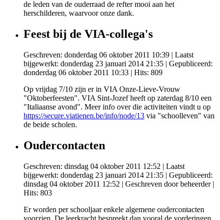
de leden van de ouderraad de refter mooi aan het
herschilderen, waarvoor onze dank.
Feest bij de VIA-collega's
Geschreven: donderdag 06 oktober 2011 10:39
|
Laatst
bijgewerkt: donderdag 23 januari 2014 21:35
|
Gepubliceerd:
donderdag 06 oktober 2011 10:33
| Hits: 809
Op vrijdag 7/10 zijn er in VIA Onze-Lieve-Vrouw
"Oktoberfeesten". VIA Sint-Jozef heeft op zaterdag 8/10 een
"Italiaanse avond". Meer info over die activiteiten vindt u op
https://secure.viatienen.be/info/node/13
via "schoolleven" van
de beide scholen.
Oudercontacten
Geschreven: dinsdag 04 oktober 2011 12:52
|
Laatst
bijgewerkt: donderdag 23 januari 2014 21:35
|
Gepubliceerd:
dinsdag 04 oktober 2011 12:52
|
Geschreven door beheerder
|
Hits: 803
Er worden per schooljaar enkele algemene oudercontacten
voorzien. De leerkracht bespreekt dan vooral de vorderingen