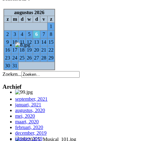
augustus 2026
z
m
d
w
d
v
z
1
2
3
4
5
6
7
8
9
10
11
12
13
14
15
16
17
18
19
20
21
22
23
24
25
26
27
28
29
30
31
Zoeken...
Archief
september, 2021
januari, 2021
augustus, 2020
mei, 2020
maart, 2020
februari, 2020
december, 2019
oktober, 2019