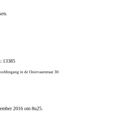
ken.
s: 13385
hoofdingang in de Ooievaarstraat 30.
ovember 2016 om 8u25.