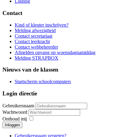
Ligging
Contact
Kind of kleuter inschrijven?
Melding afwezigheid
Contact secretariaat
Contact leerkracht
Contact webbeheerder
Afmelden opvang op woensdagnamiddag
Melding STRAPBOX
Nieuws van de klassen
Startscherm schoolcomputers
Login directie
Gebruikersnaam
Wachtwoord
Onthoud mij
Inloggen
Gebruikersnaam vergeten?